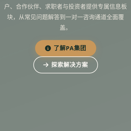
户、合作伙伴、求职者与投资者提供专属信息板
块，从常见问题解答到一对一咨询通道全面覆
盖。
了解PA集团
探索解决方案