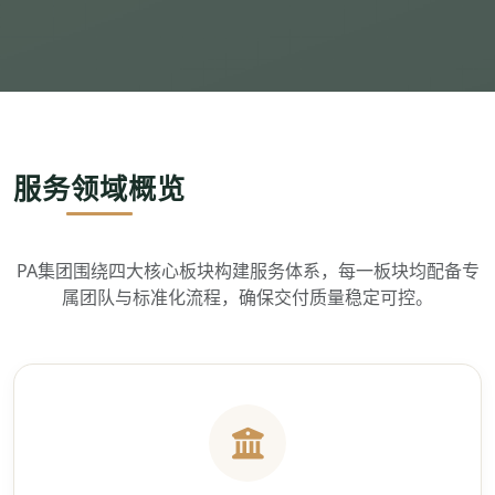
服务领域概览
PA集团围绕四大核心板块构建服务体系，每一板块均配备专
属团队与标准化流程，确保交付质量稳定可控。