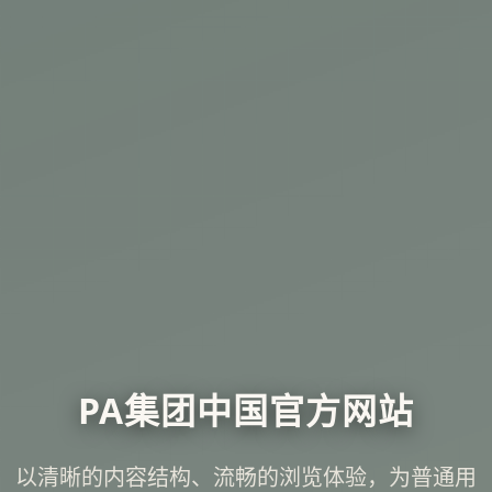
PA集团中国官方网站
以清晰的内容结构、流畅的浏览体验，为普通用