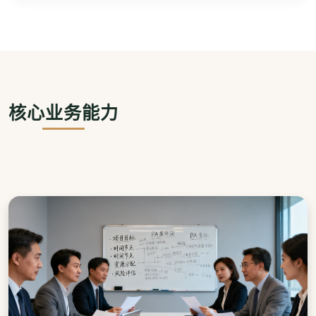
核心业务能力