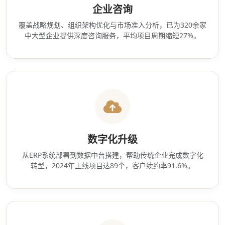
企业咨询
覆盖战略规划、组织架构优化与市场准入分析，已为320余家
中大型企业提供深度咨询服务，平均项目周期缩短27%。
数字化升级
从ERP系统部署到数据中台搭建，帮助传统企业完成数字化
转型，2024年上线项目达89个，客户续约率91.6%。