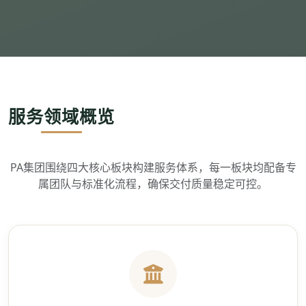
服务领域概览
PA集团围绕四大核心板块构建服务体系，每一板块均配备专
属团队与标准化流程，确保交付质量稳定可控。