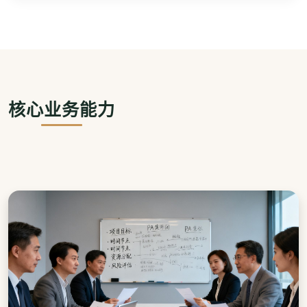
核心业务能力