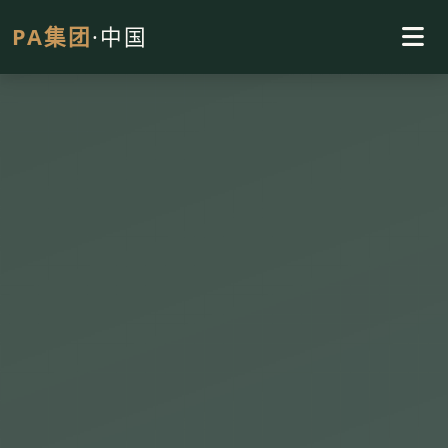
PA集团
·中国