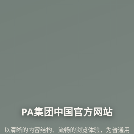
PA集团中国官方网站
以清晰的内容结构、流畅的浏览体验，为普通用