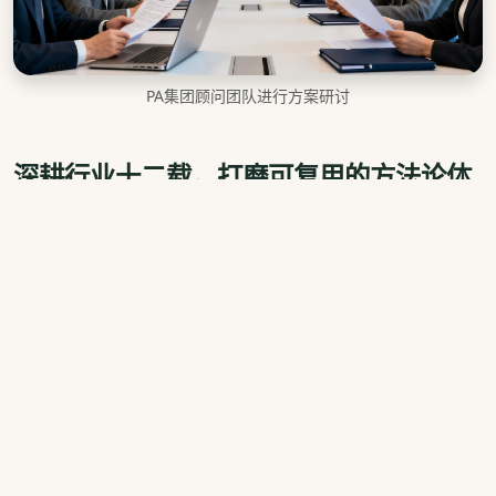
PA集团顾问团队进行方案研讨
深耕行业十二载，打磨可复用的方法论体
系
自2013年在北京设立首个办事处以来，PA集团逐步将服务触
角延伸至全国23个主要城市。我们并非简单地堆砌资源，而
是花了整整五年时间，从数百个实际项目中提炼出一套名
为"PA-OPEx"的运营优化框架。这套框架将企业痛点拆解为
可量化的指标节点，让每一个咨询建议都有数据支撑。
2021年，PA集团组建了独立的数字化研究院，由前麦肯锡资
深顾问周明远博士领衔，团队现有41名全职研究员。研究院
每年发布《中国企业运营健康指数白皮书》，已成为行业内
被广泛引用的参考基准。到2024年底，我们累计完成了超过