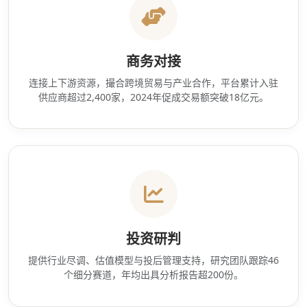
商务对接
连接上下游资源，撮合跨境贸易与产业合作，平台累计入驻
供应商超过2,400家，2024年促成交易额突破18亿元。
投资研判
提供行业尽调、估值模型与投后管理支持，研究团队跟踪46
个细分赛道，年均出具分析报告超200份。