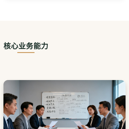
核心业务能力