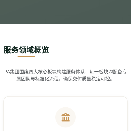
服务领域概览
PA集团围绕四大核心板块构建服务体系，每一板块均配备专
属团队与标准化流程，确保交付质量稳定可控。