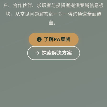
户、合作伙伴、求职者与投资者提供专属信息板
块，从常见问题解答到一对一咨询通道全面覆
盖。
了解PA集团
探索解决方案