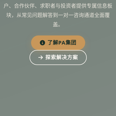
户、合作伙伴、求职者与投资者提供专属信息板
块，从常见问题解答到一对一咨询通道全面覆
盖。
了解PA集团
探索解决方案