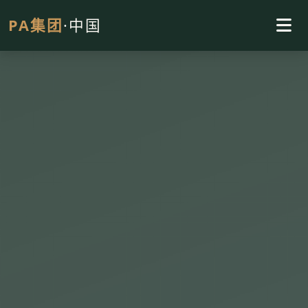
PA集团
·中国