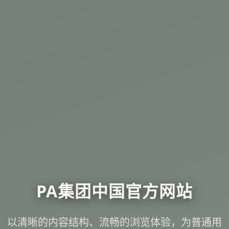
PA集团中国官方网站
以清晰的内容结构、流畅的浏览体验，为普通用