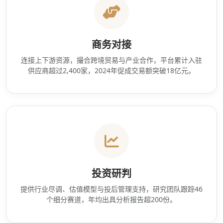
商务对接
连接上下游资源，撮合跨境贸易与产业合作，平台累计入驻
供应商超过2,400家，2024年促成交易额突破18亿元。
投资研判
提供行业尽调、估值模型与投后管理支持，研究团队跟踪46
个细分赛道，年均出具分析报告超200份。