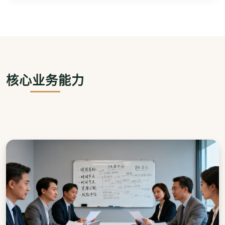
核心业务能力