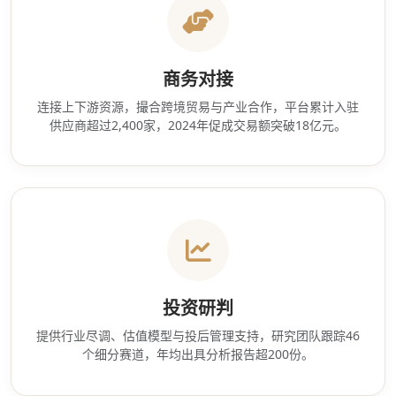
商务对接
连接上下游资源，撮合跨境贸易与产业合作，平台累计入驻
供应商超过2,400家，2024年促成交易额突破18亿元。
投资研判
提供行业尽调、估值模型与投后管理支持，研究团队跟踪46
个细分赛道，年均出具分析报告超200份。