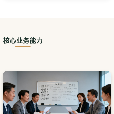
核心业务能力