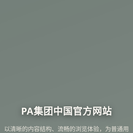
PA集团中国官方网站
以清晰的内容结构、流畅的浏览体验，为普通用