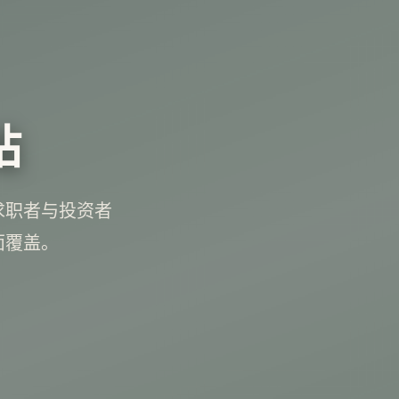
站
求职者与投资者
面覆盖。