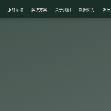
服务领域
解决方案
关于我们
数据实力
发展