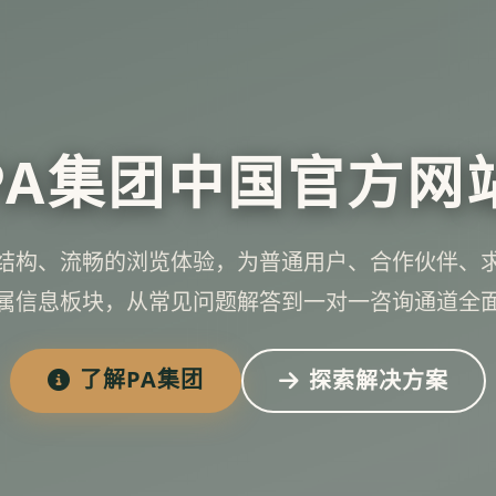
PA集团中国官方网
结构、流畅的浏览体验，为普通用户、合作伙伴、
属信息板块，从常见问题解答到一对一咨询通道全
了解PA集团
探索解决方案