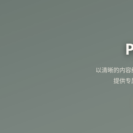
以清晰的内容
提供专